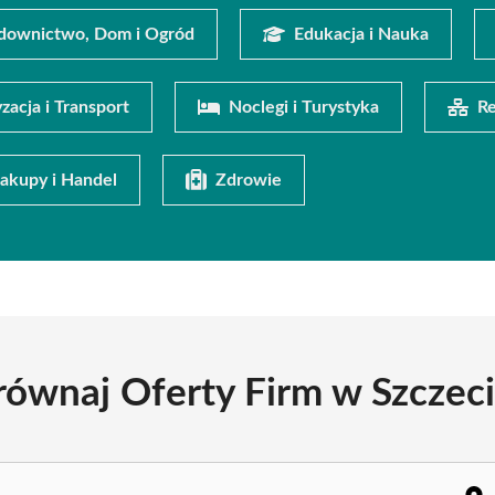
downictwo, Dom i Ogród
Edukacja i Nauka
zacja i Transport
Noclegi i Turystyka
Re
akupy i Handel
Zdrowie
równaj Oferty Firm w Szczeci