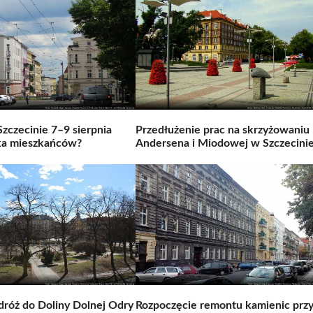
czecinie 7–9 sierpnia
Przedłużenie prac na skrzyżowaniu
ka mieszkańców?
Andersena i Miodowej w Szczecini
dróż do Doliny Dolnej Odry
Rozpoczęcie remontu kamienic przy 