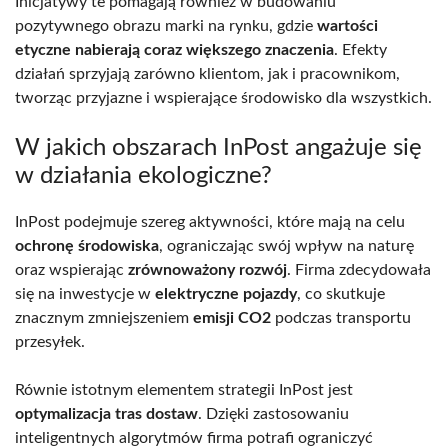
Inicjatywy te pomagają również w budowaniu
pozytywnego obrazu marki na rynku, gdzie
wartości
etyczne nabierają coraz większego znaczenia
. Efekty
działań sprzyjają zarówno klientom, jak i pracownikom,
tworząc przyjazne i wspierające środowisko dla wszystkich.
W jakich obszarach InPost angażuje się
w działania ekologiczne?
InPost podejmuje szereg aktywności, które mają na celu
ochronę środowiska
, ograniczając swój wpływ na naturę
oraz wspierając
zrównoważony rozwój
. Firma zdecydowała
się na inwestycje w
elektryczne pojazdy
, co skutkuje
znacznym zmniejszeniem
emisji CO2
podczas transportu
przesyłek.
Równie istotnym elementem strategii InPost jest
optymalizacja tras dostaw
. Dzięki zastosowaniu
inteligentnych algorytmów firma potrafi ograniczyć