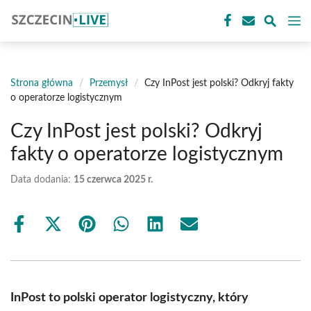
Przejdź
M
do
treści
Strona główna
/
Przemysł
/
Czy InPost jest polski? Odkryj fakty
o operatorze logistycznym
Czy InPost jest polski? Odkryj
fakty o operatorze logistycznym
Data dodania:
15 czerwca 2025 r.
Share
Share
Share
Share
Share
Share
on
on
on
on
on
on
Facebook
X
Pinterest
WhatsApp
LinkedIn
Email
(Twitter)
InPost to polski operator logistyczny, który