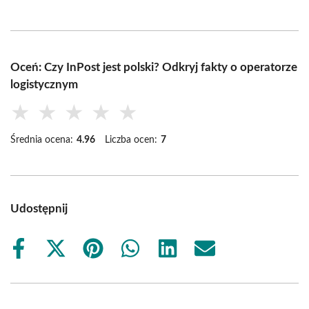
Oceń: Czy InPost jest polski? Odkryj fakty o operatorze
logistycznym
★
★
★
★
★
Średnia ocena:
4.96
Liczba ocen:
7
Udostępnij
Share
Share
Share
Share
Share
Share
on
on
on
on
on
on
Facebook
X
Pinterest
WhatsApp
LinkedIn
Email
(Twitter)