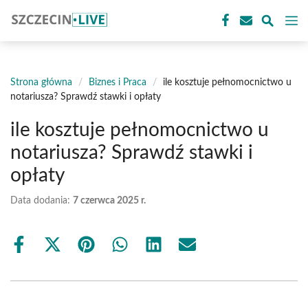
Przejdź
M
do
treści
Strona główna
/
Biznes i Praca
/
ile kosztuje pełnomocnictwo u
notariusza? Sprawdź stawki i opłaty
ile kosztuje pełnomocnictwo u
notariusza? Sprawdź stawki i
opłaty
Data dodania:
7 czerwca 2025 r.
Share
Share
Share
Share
Share
Share
on
on
on
on
on
on
Facebook
X
Pinterest
WhatsApp
LinkedIn
Email
(Twitter)