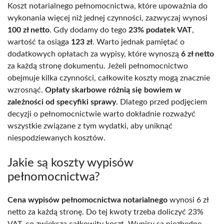
Koszt notarialnego pełnomocnictwa, które upoważnia do
wykonania więcej niż jednej czynności, zazwyczaj wynosi
100 zł netto
. Gdy dodamy do tego
23% podatek VAT
,
wartość ta osiąga
123 zł
. Warto jednak pamiętać o
dodatkowych opłatach za wypisy, które wynoszą
6 zł netto
za każdą stronę dokumentu. Jeżeli pełnomocnictwo
obejmuje kilka czynności, całkowite koszty mogą znacznie
wzrosnąć.
Opłaty skarbowe różnią się bowiem w
zależności od specyfiki sprawy
. Dlatego przed podjęciem
decyzji o pełnomocnictwie warto dokładnie rozważyć
wszystkie związane z tym wydatki, aby uniknąć
niespodziewanych kosztów.
Jakie są koszty wypisów
pełnomocnictwa?
Cena wypisów pełnomocnictwa notarialnego
wynosi 6 zł
netto za każdą stronę. Do tej kwoty trzeba doliczyć 23%
VAT, co zwiększa całkowity koszt. Wypisy są niezbędne,