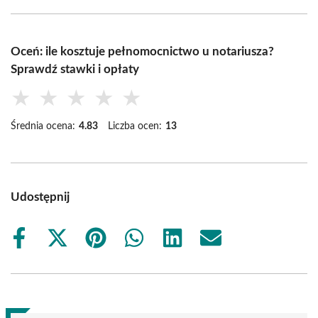
Oceń: ile kosztuje pełnomocnictwo u notariusza?
Sprawdź stawki i opłaty
★
★
★
★
★
Średnia ocena:
4.83
Liczba ocen:
13
Udostępnij
Share
Share
Share
Share
Share
Share
on
on
on
on
on
on
Facebook
X
Pinterest
WhatsApp
LinkedIn
Email
(Twitter)