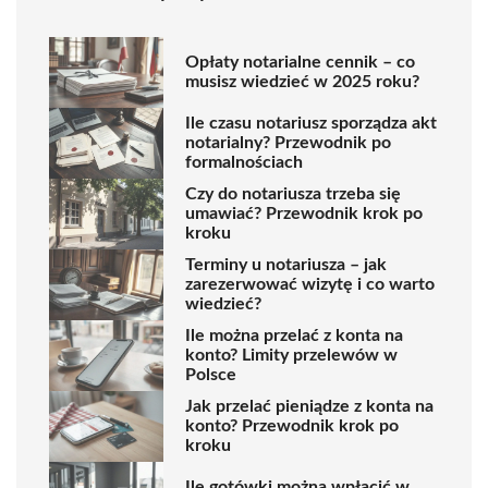
Opłaty notarialne cennik – co
musisz wiedzieć w 2025 roku?
Ile czasu notariusz sporządza akt
notarialny? Przewodnik po
formalnościach
Czy do notariusza trzeba się
umawiać? Przewodnik krok po
kroku
Terminy u notariusza – jak
zarezerwować wizytę i co warto
wiedzieć?
Ile można przelać z konta na
konto? Limity przelewów w
Polsce
Jak przelać pieniądze z konta na
konto? Przewodnik krok po
kroku
Ile gotówki można wpłacić w