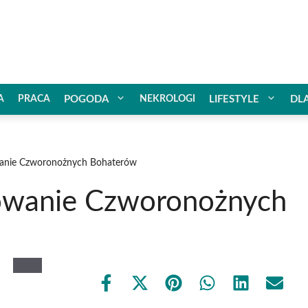
A
PRACA
POGODA
NEKROLOGI
LIFESTYLE
DL
anie Czworonożnych Bohaterów
owanie Czworonożnych
Share
Share
Share
Share
Share
Share
on
on
on
on
on
on