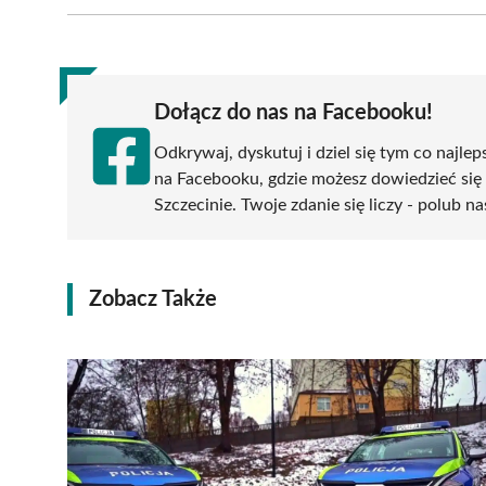
Facebook
X
Pinterest
WhatsApp
LinkedIn
(Twitter)
Dołącz do nas na Facebooku!
Odkrywaj, dyskutuj i dziel się tym co najlep
na Facebooku, gdzie możesz dowiedzieć się
Szczecinie. Twoje zdanie się liczy - polub na
Zobacz Także