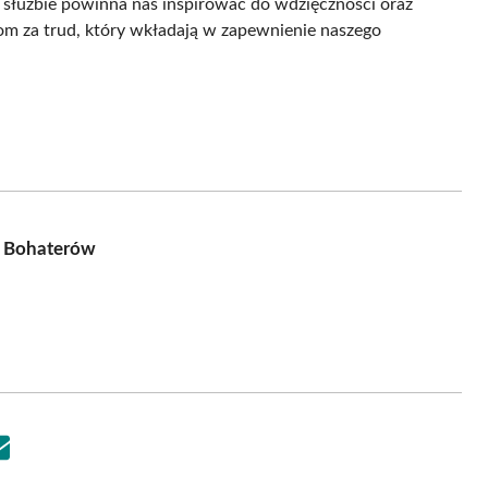
j służbie powinna nas inspirować do wdzięczności oraz
om za trud, który wkładają w zapewnienie naszego
h Bohaterów
Share
on