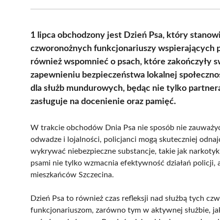
1 lipca obchodzony jest Dzień Psa, który stanow
czworonożnych funkcjonariuszy wspierających p
również wspomnieć o psach, które zakończyły swo
zapewnieniu bezpieczeństwa lokalnej społecznośc
dla służb mundurowych, będąc nie tylko partnera
zasługuje na docenienie oraz pamięć.
W trakcie obchodów Dnia Psa nie sposób nie zauważyć,
odwadze i lojalności, policjanci mogą skuteczniej odna
wykrywać niebezpieczne substancje, takie jak narkoty
psami nie tylko wzmacnia efektywność działań policji,
mieszkańców Szczecina.
Dzień Psa to również czas refleksji nad służbą tych 
funkcjonariuszom, zarówno tym w aktywnej służbie, jak 