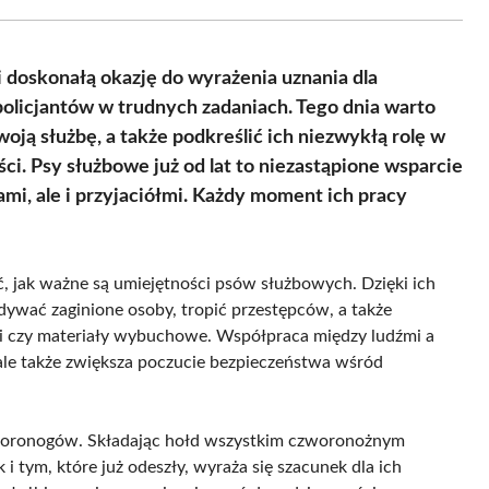
Facebook
X
Pinterest
WhatsApp
LinkedIn
Email
(Twitter)
i doskonałą okazję do wyrażenia uznania dla
olicjantów w trudnych zadaniach. Tego dnia warto
ją służbę, a także podkreślić ich niezwykłą rolę w
i. Psy służbowe już od lat to niezastąpione wsparcie
mi, ale i przyjaciółmi. Każdy moment ich pracy
 jak ważne są umiejętności psów służbowych. Dzięki ich
jdywać zaginione osoby, tropić przestępców, a także
ki czy materiały wybuchowe. Współpraca między ludźmi a
 ale także zwiększa poczucie bezpieczeństwa wśród
czworonogów. Składając hołd wszystkim czworonożnym
i tym, które już odeszły, wyraża się szacunek dla ich