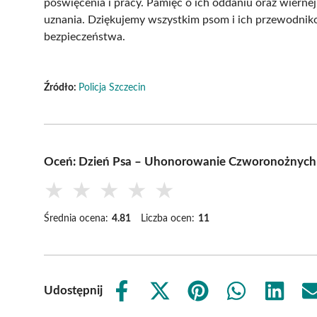
poświęcenia i pracy. Pamięć o ich oddaniu oraz wierne
uznania. Dziękujemy wszystkim psom i ich przewodnik
bezpieczeństwa.
Źródło:
Policja Szczecin
Oceń: Dzień Psa – Uhonorowanie Czworonożnyc
★
★
★
★
★
Średnia ocena:
4.81
Liczba ocen:
11
Udostępnij
Share
Share
Share
Share
Share
on
on
on
on
on