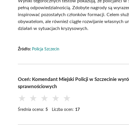
Wyniki tegorocznych testów pokazują, że policjanci 
pełną odpowiedzialnością. Zdobyte nagrody są wyrazem
inspirować pozostałych członków formacji. Celem służb
obywatelom, ale również ciągłe rozwijanie własnych um
działań w sytuacjach kryzysowych.
Źródło:
Policja Szczecin
Oceń: Komendant Miejski Policji w Szczecinie wyró
sprawnościowych
★
★
★
★
★
Średnia ocena:
5
Liczba ocen:
17