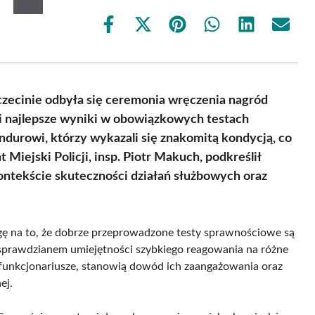
Share
Share
Share
Share
Share
Share
on
on
on
on
on
on
Facebook
X
Pinterest
WhatsApp
LinkedIn
Email
(Twitter)
zczecinie odbyła się ceremonia wręczenia nagród
ęli najlepsze wyniki w obowiązkowych testach
ndurowi, którzy wykazali się znakomitą kondycją, co
iejski Policji, insp. Piotr Makuch, podkreślił
ntekście skuteczności działań służbowych oraz
ę na to, że dobrze przeprowadzone testy sprawnościowe są
m sprawdzianem umiejętności szybkiego reagowania na różne
i funkcjonariusze, stanowią dowód ich zaangażowania oraz
ej.