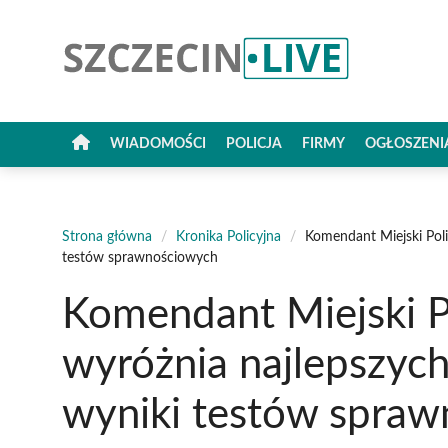
Przejdź
do
treści
WIADOMOŚCI
POLICJA
FIRMY
OGŁOSZENI
Strona główna
/
Kronika Policyjna
/
Komendant Miejski Poli
testów sprawnościowych
Komendant Miejski Po
wyróżnia najlepszych
wyniki testów spra