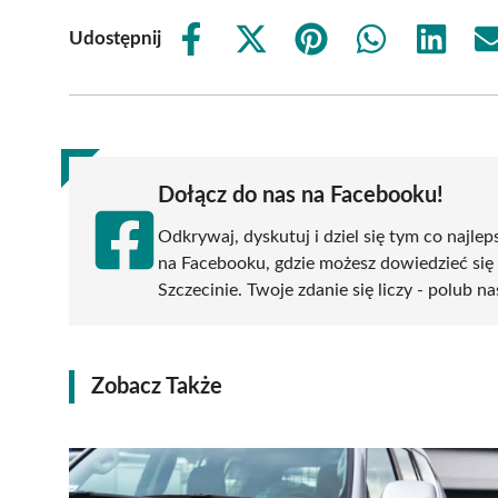
Udostępnij
Share
Share
Share
Share
Share
on
on
on
on
on
Facebook
X
Pinterest
WhatsApp
LinkedIn
(Twitter)
Dołącz do nas na Facebooku!
Odkrywaj, dyskutuj i dziel się tym co najlep
na Facebooku, gdzie możesz dowiedzieć się
Szczecinie. Twoje zdanie się liczy - polub na
Zobacz Także