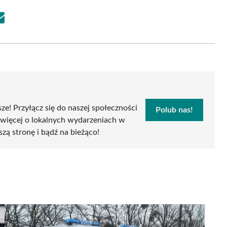
Share
on
Email
sze! Przyłącz się do naszej społeczności
Polub nas!
 więcej o lokalnych wydarzeniach w
szą stronę i bądź na bieżąco!