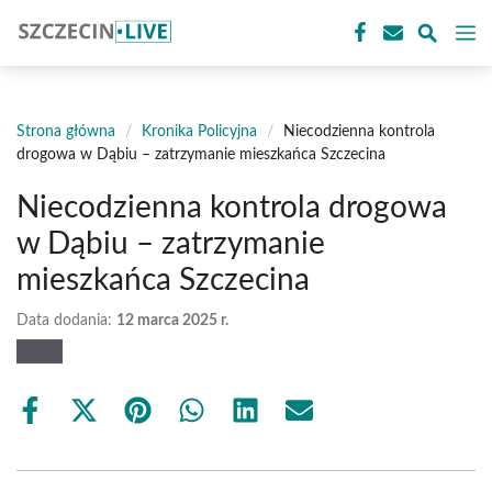
Przejdź
M
do
treści
Strona główna
/
Kronika Policyjna
/
Niecodzienna kontrola
drogowa w Dąbiu – zatrzymanie mieszkańca Szczecina
Niecodzienna kontrola drogowa
w Dąbiu – zatrzymanie
mieszkańca Szczecina
Data dodania:
12 marca 2025 r.
Share
Share
Share
Share
Share
Share
on
on
on
on
on
on
Facebook
X
Pinterest
WhatsApp
LinkedIn
Email
(Twitter)