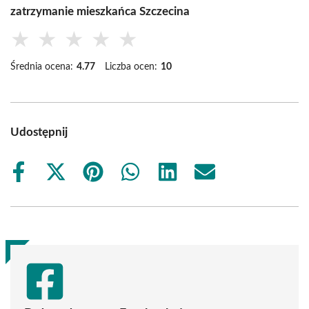
zatrzymanie mieszkańca Szczecina
★
★
★
★
★
Średnia ocena:
4.77
Liczba ocen:
10
Udostępnij
Share
Share
Share
Share
Share
Share
on
on
on
on
on
on
Facebook
X
Pinterest
WhatsApp
LinkedIn
Email
(Twitter)