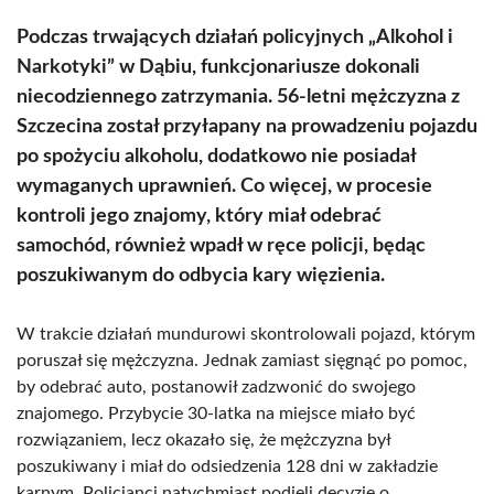
Podczas trwających działań policyjnych „Alkohol i
Narkotyki” w Dąbiu, funkcjonariusze dokonali
niecodziennego zatrzymania. 56-letni mężczyzna z
Szczecina został przyłapany na prowadzeniu pojazdu
po spożyciu alkoholu, dodatkowo nie posiadał
wymaganych uprawnień. Co więcej, w procesie
kontroli jego znajomy, który miał odebrać
samochód, również wpadł w ręce policji, będąc
poszukiwanym do odbycia kary więzienia.
W trakcie działań mundurowi skontrolowali pojazd, którym
poruszał się mężczyzna. Jednak zamiast sięgnąć po pomoc,
by odebrać auto, postanowił zadzwonić do swojego
znajomego. Przybycie 30-latka na miejsce miało być
rozwiązaniem, lecz okazało się, że mężczyzna był
poszukiwany i miał do odsiedzenia 128 dni w zakładzie
karnym. Policjanci natychmiast podjęli decyzję o