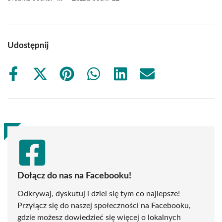
Udostępnij
Share
Share
Share
Share
Share
Share
on
on
on
on
on
on
Facebook
X
Pinterest
WhatsApp
LinkedIn
Email
(Twitter)
Dołącz do nas na Facebooku!
Odkrywaj, dyskutuj i dziel się tym co najlepsze!
Przyłącz się do naszej społeczności na Facebooku,
gdzie możesz dowiedzieć się więcej o lokalnych