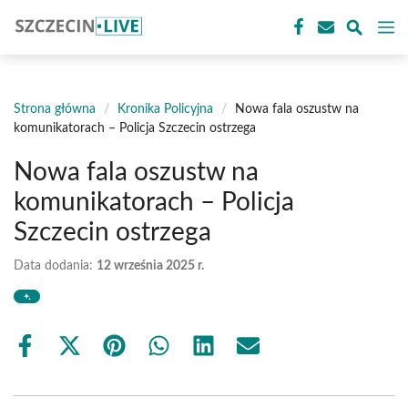
Przejdź
M
do
treści
Strona główna
/
Kronika Policyjna
/
Nowa fala oszustw na
komunikatorach – Policja Szczecin ostrzega
Nowa fala oszustw na
komunikatorach – Policja
Szczecin ostrzega
Data dodania:
12 września 2025 r.
Share
Share
Share
Share
Share
Share
on
on
on
on
on
on
Facebook
X
Pinterest
WhatsApp
LinkedIn
Email
(Twitter)