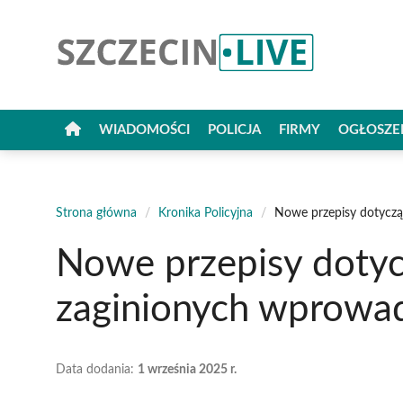
Przejdź
do
treści
WIADOMOŚCI
POLICJA
FIRMY
OGŁOSZE
Strona główna
/
Kronika Policyjna
/
Nowe przepisy dotyczą
Nowe przepisy doty
zaginionych wprowad
Data dodania:
1 września 2025 r.