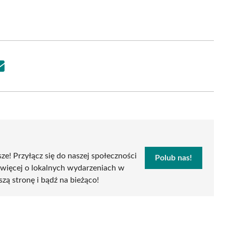
Share
on
Email
sze! Przyłącz się do naszej społeczności
Polub nas!
 więcej o lokalnych wydarzeniach w
szą stronę i bądź na bieżąco!