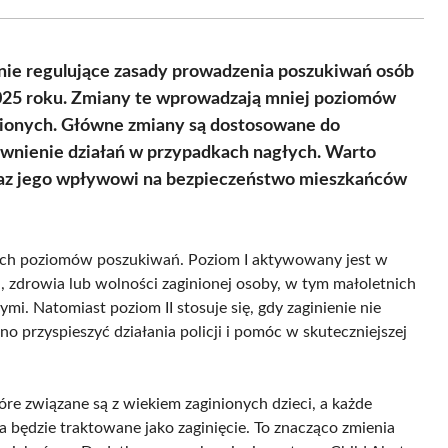
Facebook
X
Pinterest
WhatsApp
LinkedIn
Email
(Twitter)
nie regulujące zasady prowadzenia poszukiwań osób
 2025 roku. Zmiany te wprowadzają mniej poziomów
inionych. Główne zmiany są dostosowane do
awnienie działań w przypadkach nagłych. Warto
raz jego wpływowi na bezpieczeństwo mieszkańców
óch poziomów poszukiwań. Poziom I aktywowany jest w
ia, zdrowia lub wolności zaginionej osoby, w tym małoletnich
mi. Natomiast poziom II stosuje się, gdy zaginienie nie
o przyspieszyć działania policji i pomóc w skuteczniejszej
óre związane są z wiekiem zaginionych dzieci, a każde
a będzie traktowane jako zaginięcie. To znacząco zmienia