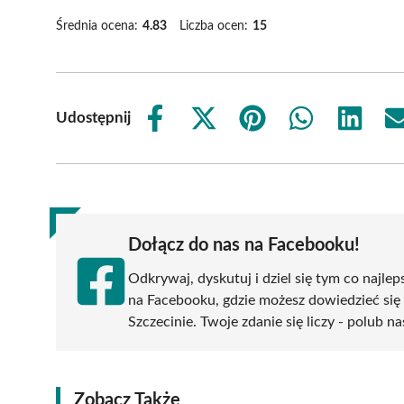
Średnia ocena:
4.83
Liczba ocen:
15
Udostępnij
Share
Share
Share
Share
Share
on
on
on
on
on
Facebook
X
Pinterest
WhatsApp
LinkedIn
(Twitter)
Dołącz do nas na Facebooku!
Odkrywaj, dyskutuj i dziel się tym co najlep
na Facebooku, gdzie możesz dowiedzieć się
Szczecinie. Twoje zdanie się liczy - polub na
Zobacz Także