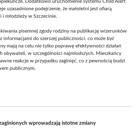
 opiekuńcze. Dodatkowo uruchomienie systemu Child Alert
je uzasadnione podejrzenie, że małoletni jest ofiarą
 i młodzieży w Szczecinie.
skiwania pisemnej zgody rodziny na publikację wizerunków
z informacjami do szerszej publiczności, co może być
y mają na celu nie tylko poprawę efektywności działań
ich obywateli, w szczególności najmłodszych. Mieszkańcy
prawne reakcje w przypadku zaginięć, co z pewnością budzi
twem publicznym.
zaginionych wprowadzają istotne zmiany