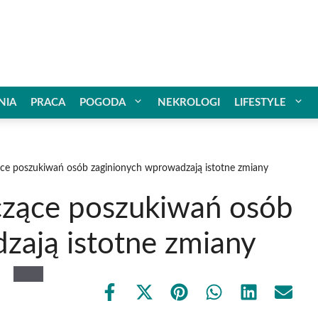
NIA
PRACA
POGODA
NEKROLOGI
LIFESTYLE
ce poszukiwań osób zaginionych wprowadzają istotne zmiany
czące poszukiwań osób
zają istotne zmiany
Share
Share
Share
Share
Share
Share
on
on
on
on
on
on