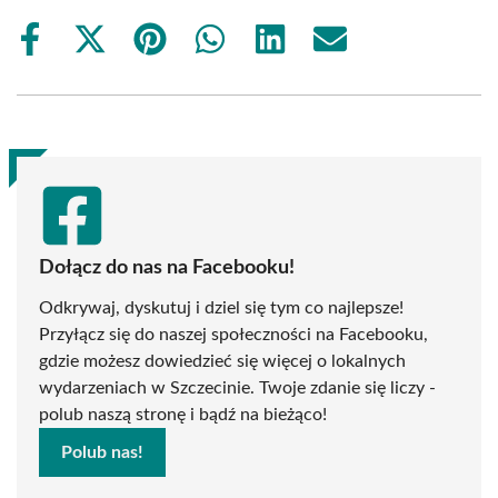
Share
Share
Share
Share
Share
Share
on
on
on
on
on
on
Facebook
X
Pinterest
WhatsApp
LinkedIn
Email
(Twitter)
Dołącz do nas na Facebooku!
Odkrywaj, dyskutuj i dziel się tym co najlepsze!
Przyłącz się do naszej społeczności na Facebooku,
gdzie możesz dowiedzieć się więcej o lokalnych
wydarzeniach w Szczecinie. Twoje zdanie się liczy -
polub naszą stronę i bądź na bieżąco!
Polub nas!