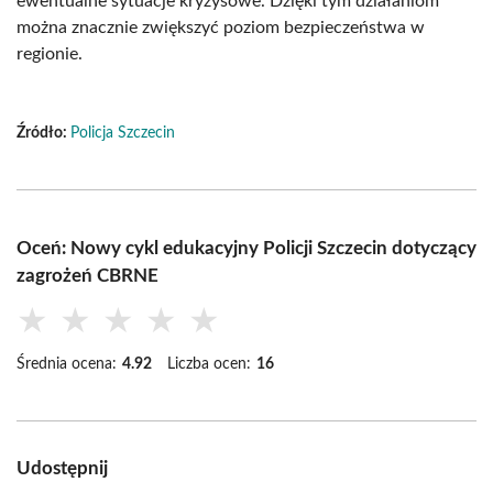
ewentualne sytuacje kryzysowe. Dzięki tym działaniom
można znacznie zwiększyć poziom bezpieczeństwa w
regionie.
Źródło:
Policja Szczecin
Oceń: Nowy cykl edukacyjny Policji Szczecin dotyczący
zagrożeń CBRNE
★
★
★
★
★
Średnia ocena:
4.92
Liczba ocen:
16
Udostępnij