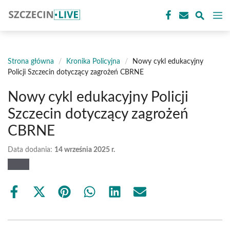
Przejdź
M
do
treści
Strona główna
/
Kronika Policyjna
/
Nowy cykl edukacyjny
Policji Szczecin dotyczący zagrożeń CBRNE
Nowy cykl edukacyjny Policji
Szczecin dotyczący zagrożeń
CBRNE
Data dodania:
14 września 2025 r.
Share
Share
Share
Share
Share
Share
on
on
on
on
on
on
Facebook
X
Pinterest
WhatsApp
LinkedIn
Email
(Twitter)