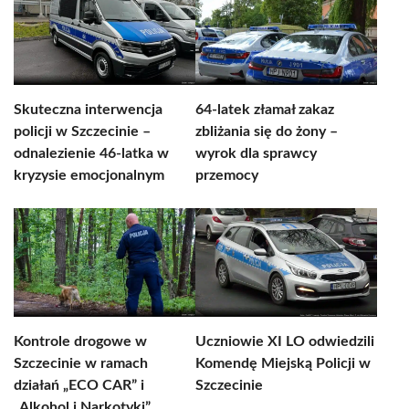
Skuteczna interwencja
64-latek złamał zakaz
policji w Szczecinie –
zbliżania się do żony –
odnalezienie 46-latka w
wyrok dla sprawcy
kryzysie emocjonalnym
przemocy
Kontrole drogowe w
Uczniowie XI LO odwiedzili
Szczecinie w ramach
Komendę Miejską Policji w
działań „ECO CAR” i
Szczecinie
„Alkohol i Narkotyki”