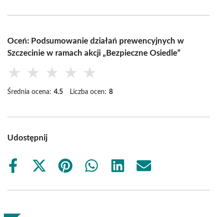
Oceń: Podsumowanie działań prewencyjnych w
Szczecinie w ramach akcji „Bezpieczne Osiedle”
★
★
★
★
★
Średnia ocena:
4.5
Liczba ocen:
8
Udostępnij
Share
Share
Share
Share
Share
Share
on
on
on
on
on
on
Facebook
X
Pinterest
WhatsApp
LinkedIn
Email
(Twitter)