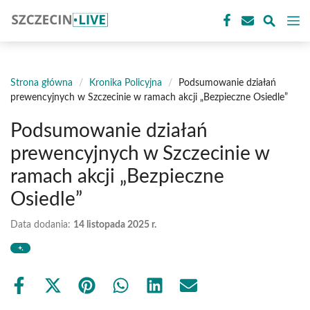
Przejdź
M
do
treści
Strona główna
/
Kronika Policyjna
/
Podsumowanie działań
prewencyjnych w Szczecinie w ramach akcji „Bezpieczne Osiedle”
Podsumowanie działań
prewencyjnych w Szczecinie w
ramach akcji „Bezpieczne
Osiedle”
Data dodania:
14 listopada 2025 r.
Share
Share
Share
Share
Share
Share
on
on
on
on
on
on