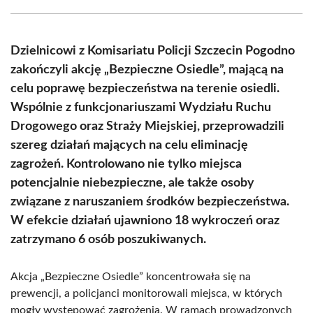
Facebook
X
Pinterest
WhatsApp
LinkedIn
Email
(Twitter)
Dzielnicowi z Komisariatu Policji Szczecin Pogodno
zakończyli akcję „Bezpieczne Osiedle”, mającą na
celu poprawę bezpieczeństwa na terenie osiedli.
Wspólnie z funkcjonariuszami Wydziału Ruchu
Drogowego oraz Straży Miejskiej, przeprowadzili
szereg działań mających na celu eliminację
zagrożeń. Kontrolowano nie tylko miejsca
potencjalnie niebezpieczne, ale także osoby
związane z naruszaniem środków bezpieczeństwa.
W efekcie działań ujawniono 18 wykroczeń oraz
zatrzymano 6 osób poszukiwanych.
Akcja „Bezpieczne Osiedle” koncentrowała się na
prewencji, a policjanci monitorowali miejsca, w których
mogły występować zagrożenia. W ramach prowadzonych