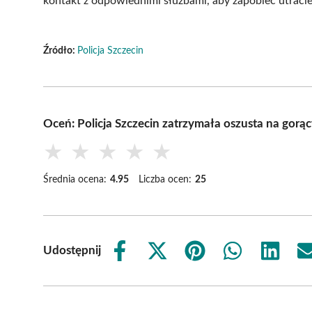
kontakt z odpowiednimi służbami, aby zapobiec utracie
Źródło:
Policja Szczecin
Oceń: Policja Szczecin zatrzymała oszusta na gor
★
★
★
★
★
Średnia ocena:
4.95
Liczba ocen:
25
Udostępnij
Share
Share
Share
Share
Share
on
on
on
on
on
Facebook
X
Pinterest
WhatsApp
LinkedIn
(Twitter)