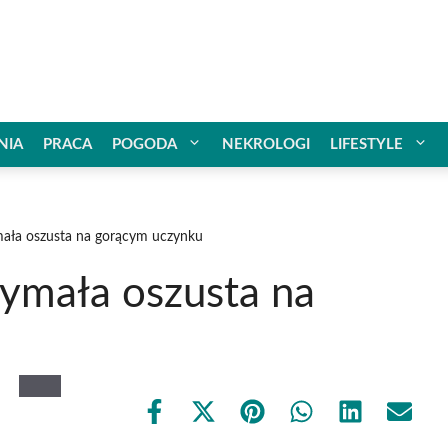
NIA
PRACA
POGODA
NEKROLOGI
LIFESTYLE
ymała oszusta na gorącym uczynku
rzymała oszusta na
Share
Share
Share
Share
Share
Share
on
on
on
on
on
on