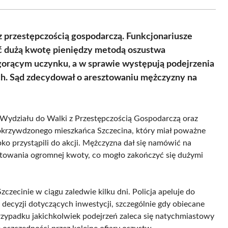
Facebook
X
Pinterest
WhatsApp
LinkedIn
Email
(Twitter)
 z przestępczością gospodarczą. Funkcjonariusze
ć dużą kwotę pieniędzy metodą oszustwa
gorącym uczynku, a w sprawie występują podejrzenia
ch. Sąd zdecydował o aresztowaniu mężczyzny na
 Wydziału do Walki z Przestępczością Gospodarczą oraz
rzywdzonego mieszkańca Szczecina, który miał poważne
bko przystąpili do akcji. Mężczyzna dał się namówić na
stowania ogromnej kwoty, co mogło zakończyć się dużymi
zczecinie w ciągu zaledwie kilku dni. Policja apeluje do
ecyzji dotyczących inwestycji, szczególnie gdy obiecane
rzypadku jakichkolwiek podejrzeń zaleca się natychmiastowy