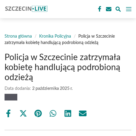
Przejdź
M
do
treści
Strona główna
/
Kronika Policyjna
/
Policja w Szczecinie
zatrzymała kobietę handlującą podrobioną odzieżą
Policja w Szczecinie zatrzymała
kobietę handlującą podrobioną
odzieżą
Data dodania:
2 października 2025 r.
Share
Share
Share
Share
Share
Share
on
on
on
on
on
on
Facebook
X
Pinterest
WhatsApp
LinkedIn
Email
(Twitter)