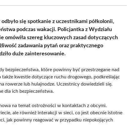
Facebook
X
Pinterest
WhatsApp
LinkedIn
Email
(Twitter)
odbyło się spotkanie z uczestnikami półkolonii,
eństwa podczas wakacji. Policjantka z Wydziału
nie omówiła szereg kluczowych zasad dotyczących
żliwość zadawania pytań oraz praktycznego
dziło duże zainteresowanie.
dy bezpieczeństwa, które powinny być przestrzegane nad
o także kwestie dotyczące ruchu drogowego, podkreślając
 rowerze lub hulajnodze. Uczestnicy dowiedzieli się,
ne dla ich bezpieczeństwa.
owa na temat ostrożności w kontaktach z obcymi.
ecie, ale również interakcji w sieci, co jest obecnie istotne
eci, jak powinny reagować w przypadku niepokojących