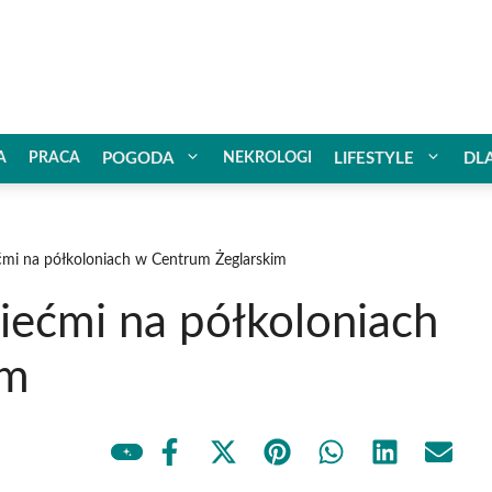
A
PRACA
POGODA
NEKROLOGI
LIFESTYLE
DL
iećmi na półkoloniach w Centrum Żeglarskim
ziećmi na półkoloniach
im
Share
Share
Share
Share
Share
Share
on
on
on
on
on
on