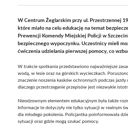
W Centrum Żeglarskim przy ul. Przestrzennej 19 
które miało na celu edukację na temat bezpiecz
Prewencji Komendy Miejskiej Policji w Szczeci
bezpiecznego wypoczynku. Uczestnicy mieli mo
ćwiczenia udzielania pierwszej pomocy, co wzbu
W trakcie spotkania przedstawiono najważniejsze zasa
wodą, w lesie oraz na górskich wycieczkach. Poruszon
znaczenie noszenia kasków ochronnych podczas jazdy na
dlaczego przestrzeganie przepisów jest niezwykle istot
Nieodzownym elementem edukacyjnym była także rozm
Informacje te dotyczyły nie tylko sytuacji w realnym świ
dla młodego pokolenia. Policjantka poinformowała dzi
sytuacji oraz gdzie mogą szukać pomocy.