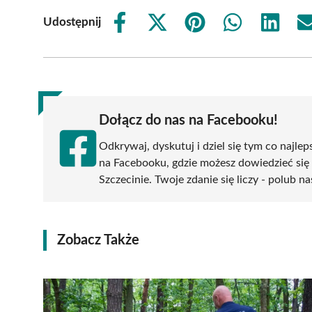
Udostępnij
Share
Share
Share
Share
Share
on
on
on
on
on
Facebook
X
Pinterest
WhatsApp
LinkedIn
(Twitter)
Dołącz do nas na Facebooku!
Odkrywaj, dyskutuj i dziel się tym co najlep
na Facebooku, gdzie możesz dowiedzieć się
Szczecinie. Twoje zdanie się liczy - polub na
Zobacz Także