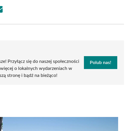
Share
on
Email
sze! Przyłącz się do naszej społeczności
Polub nas!
 więcej o lokalnych wydarzeniach w
szą stronę i bądź na bieżąco!