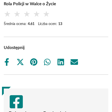
Rola Policji w Walce o Życie
★
★
★
★
★
Średnia ocena:
4.61
Liczba ocen:
13
Udostępnij
Share
Share
Share
Share
Share
Share
on
on
on
on
on
on
Facebook
X
Pinterest
WhatsApp
LinkedIn
Email
(Twitter)