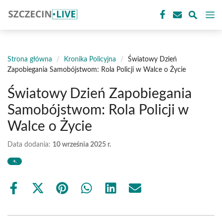
Przejdź
M
do
treści
Strona główna
/
Kronika Policyjna
/
Światowy Dzień
Zapobiegania Samobójstwom: Rola Policji w Walce o Życie
Światowy Dzień Zapobiegania
Samobójstwom: Rola Policji w
Walce o Życie
Data dodania:
10 września 2025 r.
Share
Share
Share
Share
Share
Share
on
on
on
on
on
on
Facebook
X
Pinterest
WhatsApp
LinkedIn
Email
(Twitter)