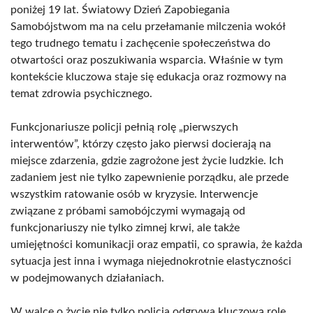
poniżej 19 lat. Światowy Dzień Zapobiegania
Samobójstwom ma na celu przełamanie milczenia wokół
tego trudnego tematu i zachęcenie społeczeństwa do
otwartości oraz poszukiwania wsparcia. Właśnie w tym
kontekście kluczowa staje się edukacja oraz rozmowy na
temat zdrowia psychicznego.
Funkcjonariusze policji pełnią rolę „pierwszych
interwentów”, którzy często jako pierwsi docierają na
miejsce zdarzenia, gdzie zagrożone jest życie ludzkie. Ich
zadaniem jest nie tylko zapewnienie porządku, ale przede
wszystkim ratowanie osób w kryzysie. Interwencje
związane z próbami samobójczymi wymagają od
funkcjonariuszy nie tylko zimnej krwi, ale także
umiejętności komunikacji oraz empatii, co sprawia, że każda
sytuacja jest inna i wymaga niejednokrotnie elastyczności
w podejmowanych działaniach.
W walce o życie nie tylko policja odgrywa kluczową rolę.