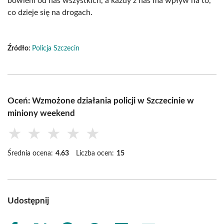
bowiem od nas wszystkich, a każdy z nas ma wpływ na to,
co dzieje się na drogach.
Źródło:
Policja Szczecin
Oceń: Wzmożone działania policji w Szczecinie w
miniony weekend
★
★
★
★
★
Średnia ocena:
4.63
Liczba ocen:
15
Udostępnij