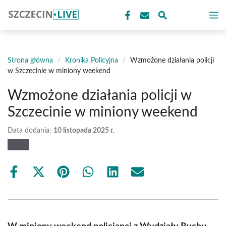
Przejdź
M
do
treści
Strona główna
/
Kronika Policyjna
/
Wzmożone działania policji
w Szczecinie w miniony weekend
Wzmożone działania policji w
Szczecinie w miniony weekend
Data dodania:
10 listopada 2025 r.
Share
Share
Share
Share
Share
Share
on
on
on
on
on
on
Facebook
X
Pinterest
WhatsApp
LinkedIn
Email
(Twitter)