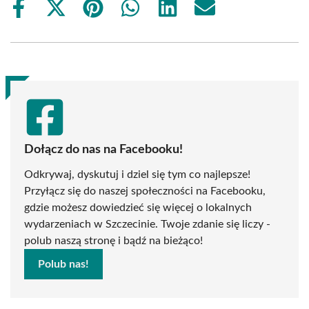
Share
Share
Share
Share
Share
Share
on
on
on
on
on
on
Facebook
X
Pinterest
WhatsApp
LinkedIn
Email
(Twitter)
Dołącz do nas na Facebooku!
Odkrywaj, dyskutuj i dziel się tym co najlepsze!
Przyłącz się do naszej społeczności na Facebooku,
gdzie możesz dowiedzieć się więcej o lokalnych
wydarzeniach w Szczecinie. Twoje zdanie się liczy -
polub naszą stronę i bądź na bieżąco!
Polub nas!