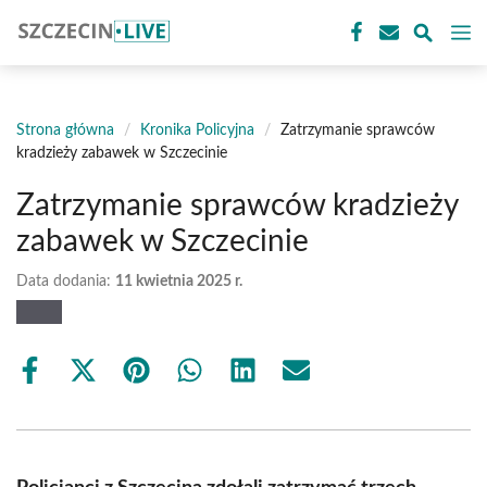
Przejdź
M
do
treści
Strona główna
/
Kronika Policyjna
/
Zatrzymanie sprawców
kradzieży zabawek w Szczecinie
Zatrzymanie sprawców kradzieży
zabawek w Szczecinie
Data dodania:
11 kwietnia 2025 r.
Share
Share
Share
Share
Share
Share
on
on
on
on
on
on
Facebook
X
Pinterest
WhatsApp
LinkedIn
Email
(Twitter)