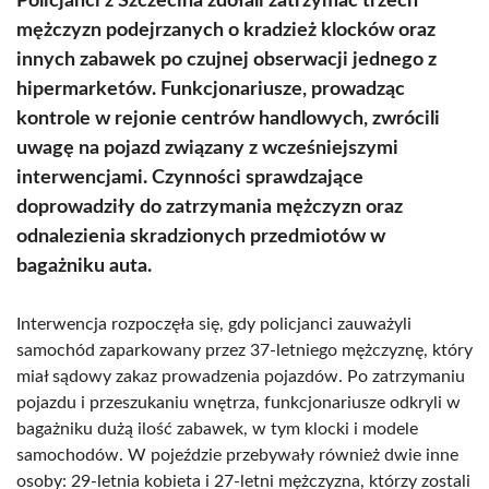
Policjanci z Szczecina zdołali zatrzymać trzech
mężczyzn podejrzanych o kradzież klocków oraz
innych zabawek po czujnej obserwacji jednego z
hipermarketów. Funkcjonariusze, prowadząc
kontrole w rejonie centrów handlowych, zwrócili
uwagę na pojazd związany z wcześniejszymi
interwencjami. Czynności sprawdzające
doprowadziły do zatrzymania mężczyzn oraz
odnalezienia skradzionych przedmiotów w
bagażniku auta.
Interwencja rozpoczęła się, gdy policjanci zauważyli
samochód zaparkowany przez 37-letniego mężczyznę, który
miał sądowy zakaz prowadzenia pojazdów. Po zatrzymaniu
pojazdu i przeszukaniu wnętrza, funkcjonariusze odkryli w
bagażniku dużą ilość zabawek, w tym klocki i modele
samochodów. W pojeździe przebywały również dwie inne
osoby: 29-letnia kobieta i 27-letni mężczyzna, którzy zostali