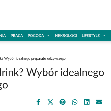
NIA
PRACA
POGODA
NEKROLOGI
LIFESTYLE
nk? Wybór idealnego preparatu odżywczego
drink? Wybór idealnego
go
Share
Share
Share
Share
Share
Share
on
on
on
on
on
on