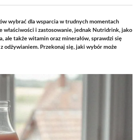
Facebook
X
Pinterest
WhatsApp
LinkedIn
Email
(Twitter)
ratów wybrać dla wsparcia w trudnych momentach
właściwości i zastosowanie, jednak Nutridrink, jako
, ale także witamin oraz minerałów, sprawdzi się
h z odżywianiem. Przekonaj się, jaki wybór może