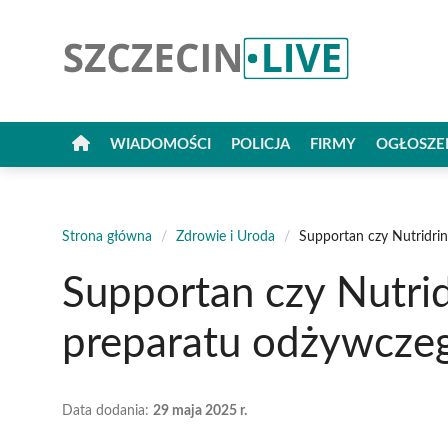
Przejdź
do
treści
WIADOMOŚCI
POLICJA
FIRMY
OGŁOSZE
Strona główna
/
Zdrowie i Uroda
/
Supportan czy Nutridri
Supportan czy Nutri
preparatu odżywcze
Data dodania:
29 maja 2025 r.