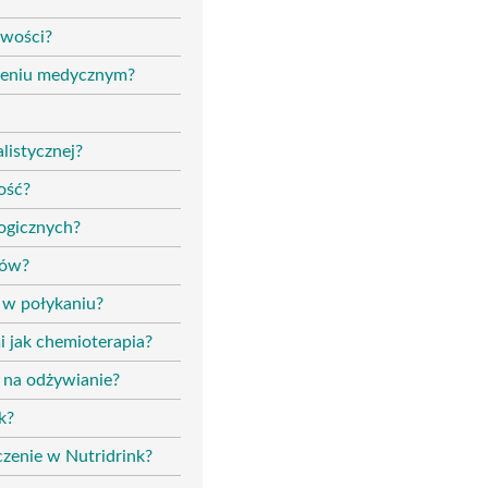
iwości?
wieniu medycznym?
alistycznej?
ość?
ogicznych?
tów?
 w połykaniu?
i jak chemioterapia?
ą na odżywianie?
k?
czenie w Nutridrink?