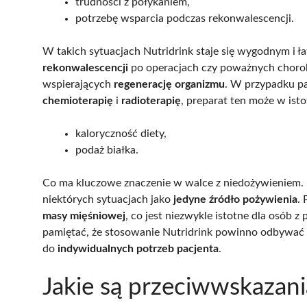
trudności z połykaniem,
potrzebę wsparcia podczas rekonwalescencji.
W takich sytuacjach Nutridrink staje się wygodnym i 
rekonwalescencji
po operacjach czy poważnych choro
wspierających
regenerację organizmu
. W przypadku p
chemioterapię
i
radioterapię
, preparat ten może w ist
kaloryczność diety,
podaż białka.
Co ma kluczowe znaczenie w walce z niedożywieniem.
niektórych sytuacjach jako
jedyne źródło pożywienia
.
masy mięśniowej
, co jest niezwykle istotne dla osób 
pamiętać, że stosowanie Nutridrink powinno odbywać s
do
indywidualnych potrzeb pacjenta
.
Jakie są przeciwwskazani