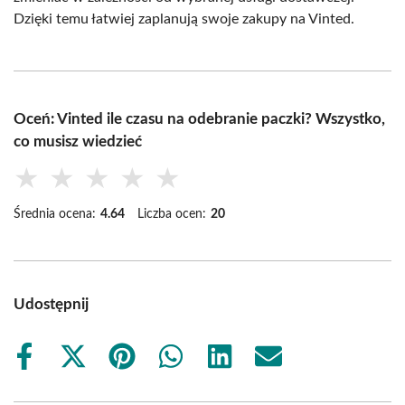
Dzięki temu łatwiej zaplanują swoje zakupy na Vinted.
Oceń: Vinted ile czasu na odebranie paczki? Wszystko,
co musisz wiedzieć
★
★
★
★
★
Średnia ocena:
4.64
Liczba ocen:
20
Udostępnij
Share
Share
Share
Share
Share
Share
on
on
on
on
on
on
Facebook
X
Pinterest
WhatsApp
LinkedIn
Email