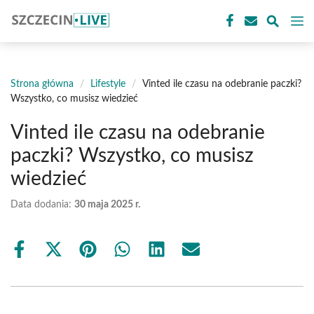
Przejdź
M
do
treści
Strona główna
/
Lifestyle
/
Vinted ile czasu na odebranie paczki?
Wszystko, co musisz wiedzieć
Vinted ile czasu na odebranie
paczki? Wszystko, co musisz
wiedzieć
Data dodania:
30 maja 2025 r.
Share
Share
Share
Share
Share
Share
on
on
on
on
on
on
Facebook
X
Pinterest
WhatsApp
LinkedIn
Email
(Twitter)