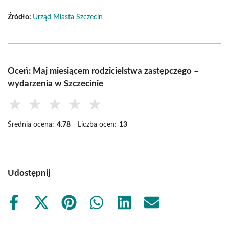
Źródło:
Urząd Miasta Szczecin
Oceń: Maj miesiącem rodzicielstwa zastępczego –
wydarzenia w Szczecinie
★
★
★
★
★
Średnia ocena:
4.78
Liczba ocen:
13
Udostępnij
Share
Share
Share
Share
Share
Share
on
on
on
on
on
on
Facebook
X
Pinterest
WhatsApp
LinkedIn
Email