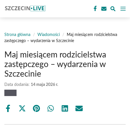
Przejdź
M
do
treści
Strona główna
/
Wiadomości
/
Maj miesiącem rodzicielstwa
zastępczego – wydarzenia w Szczecinie
Maj miesiącem rodzicielstwa
zastępczego – wydarzenia w
Szczecinie
Data dodania:
14 maja 2026 r.
Share
Share
Share
Share
Share
Share
on
on
on
on
on
on
Facebook
X
Pinterest
WhatsApp
LinkedIn
Email
(Twitter)