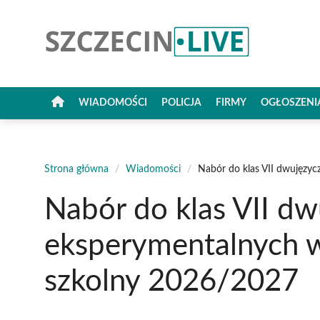
Przejdź
do
treści
WIADOMOŚCI
POLICJA
FIRMY
OGŁOSZENI
Strona główna
/
Wiadomości
/
Nabór do klas VII dwujęzyc
Nabór do klas VII dw
eksperymentalnych w
szkolny 2026/2027