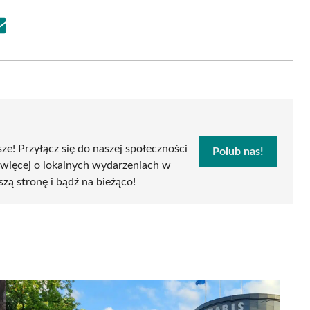
Share
on
Email
sze! Przyłącz się do naszej społeczności
Polub nas!
 więcej o lokalnych wydarzeniach w
szą stronę i bądź na bieżąco!