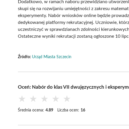
Dodatkowo, w ramach naboru przewidziano utworzenie
skupi się na rozwijaniu umiejętności z zakresu matem
eksperymenty. Nabór wniosków online będzie prowadz
dedykowanej platformy rekrutacyjnej. Uczniowie, którz
uczestniczyć w sprawdzianach zdolności kierunkowyc
Ostateczne wyniki rekrutacji zostaną ogłoszone 10 lip
Źródło:
Urząd Miasta Szczecin
Oceń: Nabór do klas VII dwujęzycznych i ekspery
★
★
★
★
★
Średnia ocena:
4.89
Liczba ocen:
16