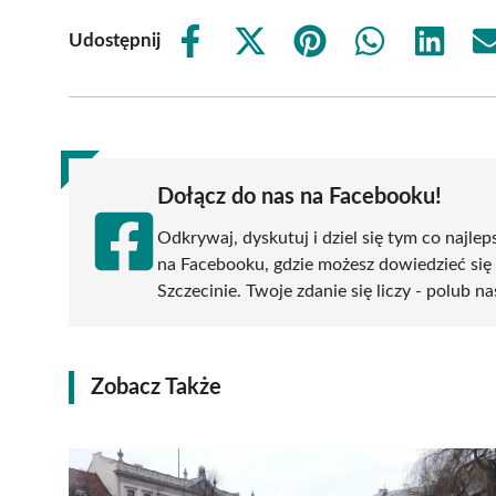
Udostępnij
Share
Share
Share
Share
Share
on
on
on
on
on
Facebook
X
Pinterest
WhatsApp
LinkedIn
(Twitter)
Dołącz do nas na Facebooku!
Odkrywaj, dyskutuj i dziel się tym co najlep
na Facebooku, gdzie możesz dowiedzieć się
Szczecinie. Twoje zdanie się liczy - polub na
Zobacz Także