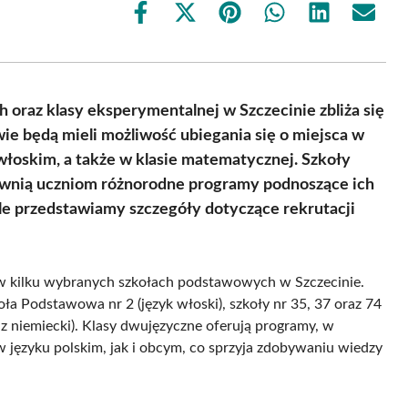
Share
Share
Share
Share
Share
Share
on
on
on
on
on
on
Facebook
X
Pinterest
WhatsApp
LinkedIn
Email
(Twitter)
h oraz klasy eksperymentalnej w Szczecinie zbliża się
ie będą mieli możliwość ubiegania się o miejsca w
włoskim, a także w klasie matematycznej. Szkoły
ewnią uczniom różnorodne programy podnoszące ich
e przedstawiamy szczegóły dotyczące rekrutacji
w kilku wybranych szkołach podstawowych w Szczecinie.
a Podstawowa nr 2 (język włoski), szkoły nr 35, 37 oraz 74
 oraz niemiecki). Klasy dwujęzyczne oferują programy, w
języku polskim, jak i obcym, co sprzyja zdobywaniu wiedzy