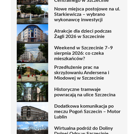
Centralnego w Szczecinie
Nowe miejsca postojowe na ul.
Starkiewicza – wybrano
wykonawcę inwestycji
Atrakcje dla dzieci podczas
Żagli 2026 w Szczecinie
Weekend w Szczecinie 7–9
sierpnia 2026: co czeka
mieszkańców?
Przedłużenie prac na
skrzyżowaniu Andersena i
Miodowej w Szczecinie
Historyczne tramwaje
powracają na ulice Szczecina
Dodatkowa komunikacja po
meczu Pogoń Szczecin – Motor
Lublin
Wirtualna podróż do Doliny
Dolnej Odry w Szczecinie