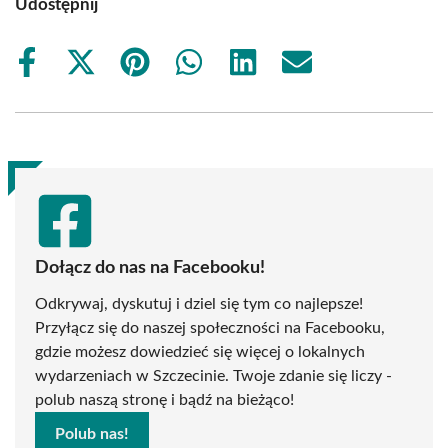
Udostępnij
Share
Share
Share
Share
Share
Share
on
on
on
on
on
on
Facebook
X
Pinterest
WhatsApp
LinkedIn
Email
(Twitter)
Dołącz do nas na Facebooku!
Odkrywaj, dyskutuj i dziel się tym co najlepsze!
Przyłącz się do naszej społeczności na Facebooku,
gdzie możesz dowiedzieć się więcej o lokalnych
wydarzeniach w Szczecinie. Twoje zdanie się liczy -
polub naszą stronę i bądź na bieżąco!
Polub nas!