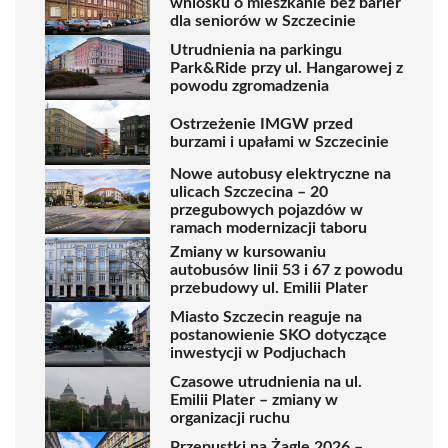
wniosku o mieszkanie bez barier
dla seniorów w Szczecinie
Utrudnienia na parkingu
Park&Ride przy ul. Hangarowej z
powodu zgromadzenia
Ostrzeżenie IMGW przed
burzami i upałami w Szczecinie
Nowe autobusy elektryczne na
ulicach Szczecina – 20
przegubowych pojazdów w
ramach modernizacji taboru
Zmiany w kursowaniu
autobusów linii 53 i 67 z powodu
przebudowy ul. Emilii Plater
Miasto Szczecin reaguje na
postanowienie SKO dotyczące
inwestycji w Podjuchach
Czasowe utrudnienia na ul.
Emilii Plater – zmiany w
organizacji ruchu
Przepustki na Żagle 2026 –