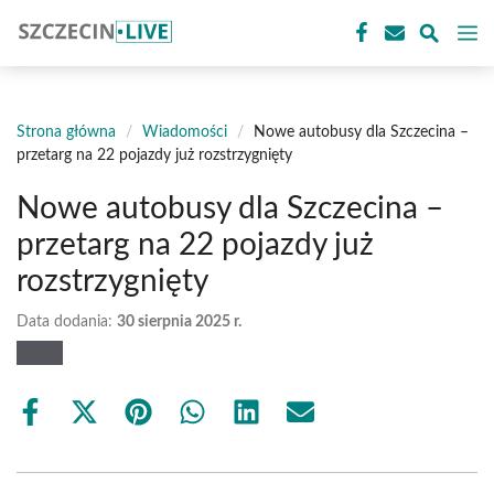
Przejdź
M
do
treści
Strona główna
/
Wiadomości
/
Nowe autobusy dla Szczecina –
przetarg na 22 pojazdy już rozstrzygnięty
Nowe autobusy dla Szczecina –
przetarg na 22 pojazdy już
rozstrzygnięty
Data dodania:
30 sierpnia 2025 r.
Share
Share
Share
Share
Share
Share
on
on
on
on
on
on
Facebook
X
Pinterest
WhatsApp
LinkedIn
Email
(Twitter)