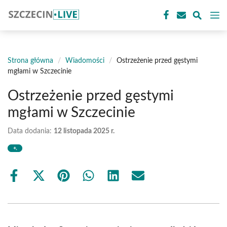
Przejdź
M
do
treści
Strona główna
/
Wiadomości
/
Ostrzeżenie przed gęstymi
mgłami w Szczecinie
Ostrzeżenie przed gęstymi
mgłami w Szczecinie
Data dodania:
12 listopada 2025 r.
Share
Share
Share
Share
Share
Share
on
on
on
on
on
on
Facebook
X
Pinterest
WhatsApp
LinkedIn
Email
(Twitter)