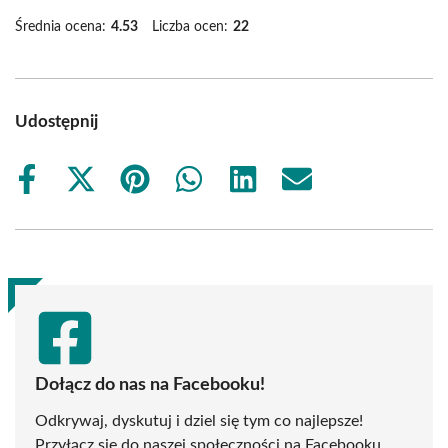
Średnia ocena:
4.53
Liczba ocen:
22
Udostępnij
Share
Share
Share
Share
Share
Share
on
on
on
on
on
on
Facebook
X
Pinterest
WhatsApp
LinkedIn
Email
(Twitter)
Dołącz do nas na Facebooku!
Odkrywaj, dyskutuj i dziel się tym co najlepsze!
Przyłącz się do naszej społeczności na Facebooku,