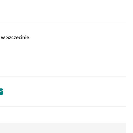
w Szczecinie
Share
on
Email