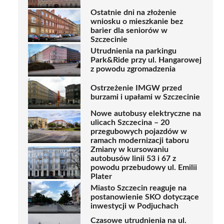
Ostatnie dni na złożenie
wniosku o mieszkanie bez
barier dla seniorów w
Szczecinie
Utrudnienia na parkingu
Park&Ride przy ul. Hangarowej
z powodu zgromadzenia
Ostrzeżenie IMGW przed
burzami i upałami w Szczecinie
Nowe autobusy elektryczne na
ulicach Szczecina – 20
przegubowych pojazdów w
ramach modernizacji taboru
Zmiany w kursowaniu
autobusów linii 53 i 67 z
powodu przebudowy ul. Emilii
Plater
Miasto Szczecin reaguje na
postanowienie SKO dotyczące
inwestycji w Podjuchach
Czasowe utrudnienia na ul.