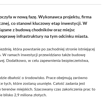
Facebook
X
Pinterest
WhatsApp
LinkedIn
Email
(Twitter)
oczyła w nową fazę. Wykonawca projektu, firma
icznej, co stanowi kluczowy etap inwestycji. W
wiązane z budową chodników oraz miejsc
poprawę infrastruktury na tym odcinku miasta.
dnię, która powstanie po zachodniej stronie istniejącej
6. W ramach inwestycji przewidziano także budowę
owej. Dodatkowo, w celu zapewnienia bezpieczeństwa,
dzie dbałość o środowisko. Prace obejmują zarówno
e tych, które zostaną usunięte. Całość zadania jest
terenów miejskich. Szacowany czas zakończenia prac to
 blisko 2,9 miliona złotych.