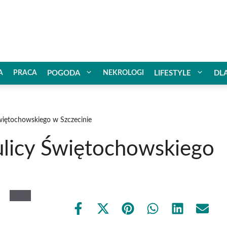
A
PRACA
POGODA
NEKROLOGI
LIFESTYLE
DL
więtochowskiego w Szczecinie
licy Świętochowskiego
Share
Share
Share
Share
Share
Share
on
on
on
on
on
on