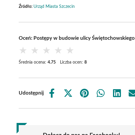
Źródło:
Urząd Miasta Szczecin
Oceń: Postępy w budowie ulicy Świętochowskiego 
★
★
★
★
★
Średnia ocena:
4.75
Liczba ocen:
8
Udostępnij
Share
Share
Share
Share
Share
on
on
on
on
on
Facebook
X
Pinterest
WhatsApp
LinkedIn
(Twitter)