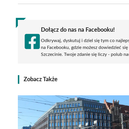
Facebook
X
Pinterest
WhatsApp
LinkedIn
(Twitter)
Dołącz do nas na Facebooku!
Odkrywaj, dyskutuj i dziel się tym co najlep
na Facebooku, gdzie możesz dowiedzieć się
Szczecinie. Twoje zdanie się liczy - polub na
Zobacz Także