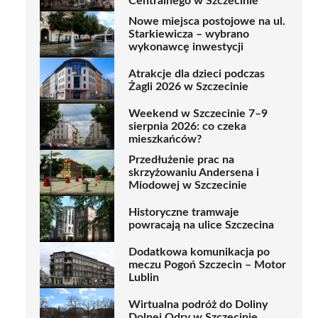
Centralnego w Szczecinie
Nowe miejsca postojowe na ul.
Starkiewicza – wybrano
wykonawcę inwestycji
Atrakcje dla dzieci podczas
Żagli 2026 w Szczecinie
Weekend w Szczecinie 7–9
sierpnia 2026: co czeka
mieszkańców?
Przedłużenie prac na
skrzyżowaniu Andersena i
Miodowej w Szczecinie
Historyczne tramwaje
powracają na ulice Szczecina
Dodatkowa komunikacja po
meczu Pogoń Szczecin – Motor
Lublin
Wirtualna podróż do Doliny
Dolnej Odry w Szczecinie