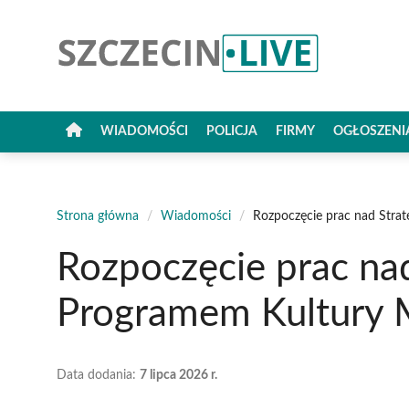
Przejdź
do
treści
WIADOMOŚCI
POLICJA
FIRMY
OGŁOSZENI
Strona główna
/
Wiadomości
/
Rozpoczęcie prac nad Stra
Rozpoczęcie prac na
Programem Kultury M
Data dodania:
7 lipca 2026 r.