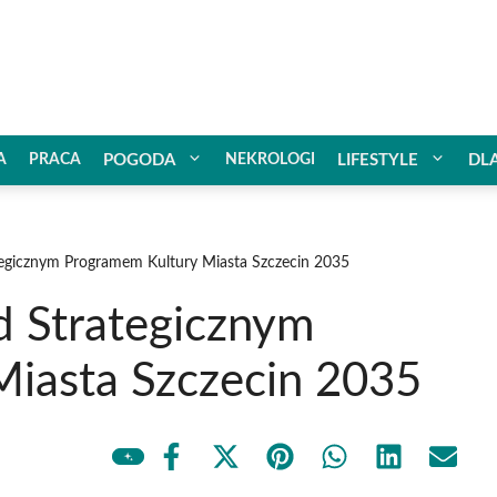
A
PRACA
POGODA
NEKROLOGI
LIFESTYLE
DL
tegicznym Programem Kultury Miasta Szczecin 2035
d Strategicznym
iasta Szczecin 2035
Share
Share
Share
Share
Share
Share
on
on
on
on
on
on