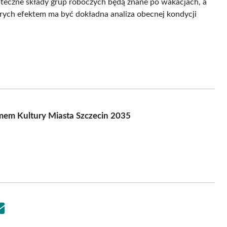
eczne składy grup roboczych będą znane po wakacjach, a
órych efektem ma być dokładna analiza obecnej kondycji
mem Kultury Miasta Szczecin 2035
Share
on