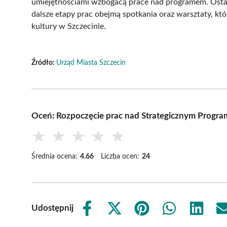
umiejętnościami wzbogacą prace nad programem. Ostat
dalsze etapy prac obejmą spotkania oraz warsztaty, kt
kultury w Szczecinie.
Źródło:
Urząd Miasta Szczecin
Oceń: Rozpoczęcie prac nad Strategicznym Progra
★
★
★
★
★
Średnia ocena:
4.66
Liczba ocen:
24
Udostępnij
Share
Share
Share
Share
Share
on
on
on
on
on