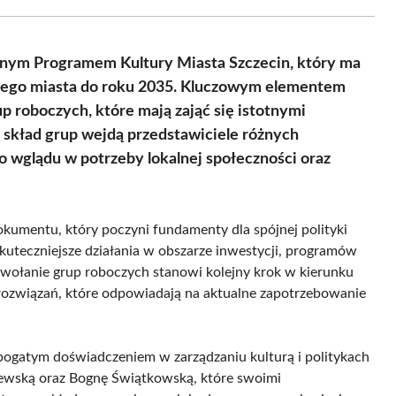
Facebook
X
Pinterest
WhatsApp
LinkedIn
Email
(Twitter)
znym Programem Kultury Miasta Szczecin, który ma
lnego miasta do roku 2035. Kluczowym elementem
p roboczych, które mają zająć się istotnymi
 skład grup wejdą przedstawiciele różnych
o wglądu w potrzeby lokalnej społeczności oraz
kumentu, który poczyni fundamenty dla spójnej polityki
kuteczniejsze działania w obszarze inwestycji, programów
Powołanie grup roboczych stanowi kolejny krok w kierunku
rozwiązań, które odpowiadają na aktualne zapotrzebowanie
 bogatym doświadczeniem w zarządzaniu kulturą i politykach
ewską oraz Bognę Świątkowską, które swoimi