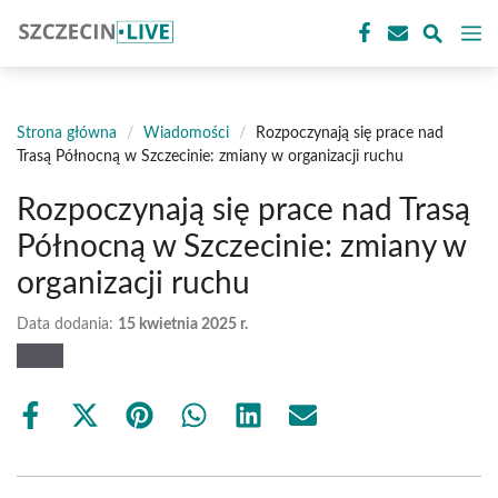
Przejdź
M
do
treści
Strona główna
/
Wiadomości
/
Rozpoczynają się prace nad
Trasą Północną w Szczecinie: zmiany w organizacji ruchu
Rozpoczynają się prace nad Trasą
Północną w Szczecinie: zmiany w
organizacji ruchu
Data dodania:
15 kwietnia 2025 r.
Share
Share
Share
Share
Share
Share
on
on
on
on
on
on
Facebook
X
Pinterest
WhatsApp
LinkedIn
Email
(Twitter)