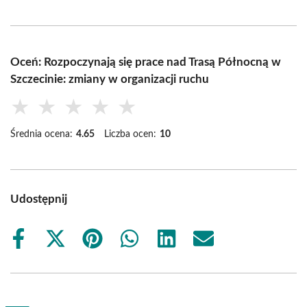
Oceń: Rozpoczynają się prace nad Trasą Północną w
Szczecinie: zmiany w organizacji ruchu
★
★
★
★
★
Średnia ocena:
4.65
Liczba ocen:
10
Udostępnij
Share
Share
Share
Share
Share
Share
on
on
on
on
on
on
Facebook
X
Pinterest
WhatsApp
LinkedIn
Email
(Twitter)