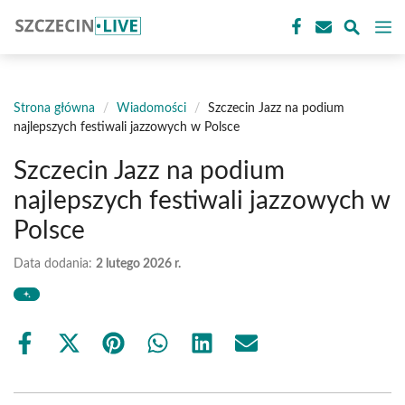
Przejdź
M
do
treści
Strona główna
/
Wiadomości
/
Szczecin Jazz na podium
najlepszych festiwali jazzowych w Polsce
Szczecin Jazz na podium
najlepszych festiwali jazzowych w
Polsce
Data dodania:
2 lutego 2026 r.
Share
Share
Share
Share
Share
Share
on
on
on
on
on
on
Facebook
X
Pinterest
WhatsApp
LinkedIn
Email
(Twitter)