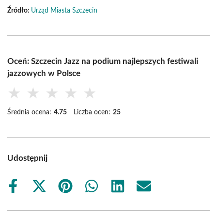
Źródło:
Urząd Miasta Szczecin
Oceń: Szczecin Jazz na podium najlepszych festiwali
jazzowych w Polsce
★
★
★
★
★
Średnia ocena:
4.75
Liczba ocen:
25
Udostępnij
Share
Share
Share
Share
Share
Share
on
on
on
on
on
on
Facebook
X
Pinterest
WhatsApp
LinkedIn
Email
(Twitter)