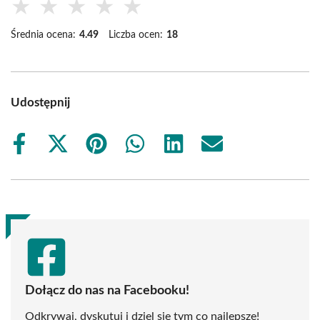
★
★
★
★
★
Średnia ocena:
4.49
Liczba ocen:
18
Udostępnij
Share
Share
Share
Share
Share
Share
on
on
on
on
on
on
Facebook
X
Pinterest
WhatsApp
LinkedIn
Email
(Twitter)
Dołącz do nas na Facebooku!
Odkrywaj, dyskutuj i dziel się tym co najlepsze!