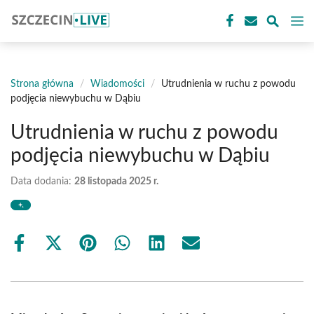
Przejdź
M
do
treści
Strona główna
/
Wiadomości
/
Utrudnienia w ruchu z powodu
podjęcia niewybuchu w Dąbiu
Utrudnienia w ruchu z powodu
podjęcia niewybuchu w Dąbiu
Data dodania:
28 listopada 2025 r.
Share
Share
Share
Share
Share
Share
on
on
on
on
on
on
Facebook
X
Pinterest
WhatsApp
LinkedIn
Email
(Twitter)