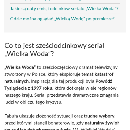
Jakie są daty emisji odcinków serialu „Wielka Woda”?
Gdzie można oglądać „Wielką Wodę” po premierze?
Co to jest sześciodcinkowy serial
„Wielka Woda”?
„Wielka Woda”
to sześcioczęściowy dramat telewizyjny
stworzony w Polsce, który eksploruje temat
katastrof
naturalnych
. Inspiracją dla tej produkcji była
Powódź
Tysiąclecia z 1997 roku
, która dotknęła wiele regionów
naszego kraju. Serial przedstawia dramatyczne zmagania
ludzi w obliczu tego kryzysu.
Fabuła ukazuje złożoność sytuacji oraz
trudne wybory
,
przed którymi stanęli bohaterowie, gdy
naturalny żywioł
zburzył ich dotychczasowe życie
. W „Wielkiej Wodzie”