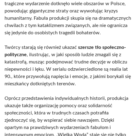
tragiczne wydarzenie dotknęło wiele obszarów w Polsce,
powodując gigantyczne straty oraz wywołując kryzys
humanitarny. Fabuła produkcji skupia się na dramatycznych
chwilach z tym kataklizmem związanych, ale nie ogranicza
się jedynie do osobistych tragedii bohaterów.
Twórcy starają się również ukazać
szersze tło społeczno-
polityczne
, ilustrując, w jaki sposób ludzie zmagali się z
katastrofą, musząc podejmować trudne decyzje w obliczu
niepewności i lęku. W serialu odzwierciedlone są realia lat
90., które przywołują napięcia i emocje, z jakimi borykali się
mieszkańcy dotkniętych terenów.
Oprócz przedstawienia indywidualnych historii, produkcja
ukazuje także organizację pomocy oraz solidarność
społeczności, która w trudnych czasach potrafiła
zjednoczyć się, by wspierać siebie nawzajem. Dzięki
opartym na prawdziwych wydarzeniach fabułom i
intensywnym emocjom, „Wielka Woda” staje się nie tylko