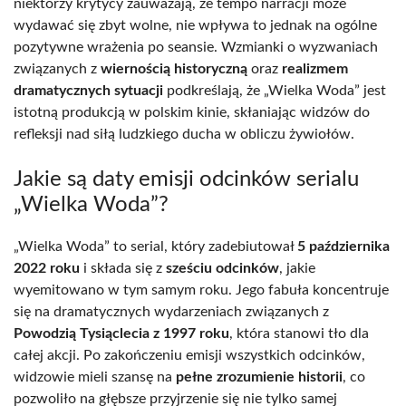
niektórzy krytycy zauważają, że tempo narracji może
wydawać się zbyt wolne, nie wpływa to jednak na ogólne
pozytywne wrażenia po seansie. Wzmianki o wyzwaniach
związanych z
wiernością historyczną
oraz
realizmem
dramatycznych sytuacji
podkreślają, że „Wielka Woda” jest
istotną produkcją w polskim kinie, skłaniając widzów do
refleksji nad siłą ludzkiego ducha w obliczu żywiołów.
Jakie są daty emisji odcinków serialu
„Wielka Woda”?
„Wielka Woda” to serial, który zadebiutował
5 października
2022 roku
i składa się z
sześciu odcinków
, jakie
wyemitowano w tym samym roku. Jego fabuła koncentruje
się na dramatycznych wydarzeniach związanych z
Powodzią Tysiąclecia z 1997 roku
, która stanowi tło dla
całej akcji. Po zakończeniu emisji wszystkich odcinków,
widzowie mieli szansę na
pełne zrozumienie historii
, co
pozwoliło na głębsze przyjrzenie się nie tylko samej