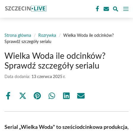
Przejdź
M
do
treści
Strona główna
/
Rozrywka
/
Wielka Woda ile odcinków?
Sprawdź szczegóły serialu
Wielka Woda ile odcinków?
Sprawdź szczegóły serialu
Data dodania:
13 czerwca 2025 r.
Share
Share
Share
Share
Share
Share
on
on
on
on
on
on
Facebook
X
Pinterest
WhatsApp
LinkedIn
Email
(Twitter)
Serial „Wielka Woda” to sześciodcinkowa produkcja,