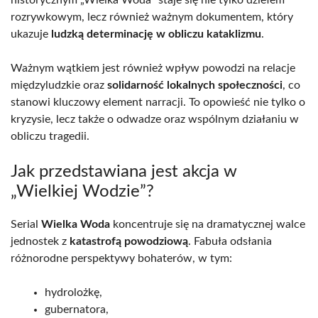
historycznym „Wielka Woda” staje się nie tylko dziełem
rozrywkowym, lecz również ważnym dokumentem, który
ukazuje
ludzką determinację w obliczu kataklizmu
.
Ważnym wątkiem jest również wpływ powodzi na relacje
międzyludzkie oraz
solidarność lokalnych społeczności
, co
stanowi kluczowy element narracji. To opowieść nie tylko o
kryzysie, lecz także o odwadze oraz wspólnym działaniu w
obliczu tragedii.
Jak przedstawiana jest akcja w
„Wielkiej Wodzie”?
Serial
Wielka Woda
koncentruje się na dramatycznej walce
jednostek z
katastrofą powodziową
. Fabuła odsłania
różnorodne perspektywy bohaterów, w tym:
hydrolożkę,
gubernatora,