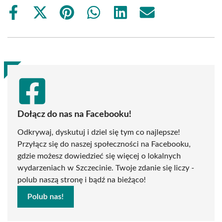
Share
Share
Share
Share
Share
Share
on
on
on
on
on
on
Facebook
X
Pinterest
WhatsApp
LinkedIn
Email
(Twitter)
Dołącz do nas na Facebooku!
Odkrywaj, dyskutuj i dziel się tym co najlepsze!
Przyłącz się do naszej społeczności na Facebooku,
gdzie możesz dowiedzieć się więcej o lokalnych
wydarzeniach w Szczecinie. Twoje zdanie się liczy -
polub naszą stronę i bądź na bieżąco!
Polub nas!