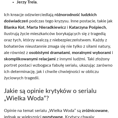
Jerzy Trela
.
Ich kreacje odzwierciedlają
różnorodność ludzkich
doświadczeń
podczas tego kryzysu. Inne postacie, takie jak
Blanka Kot
,
Marta Nieradkiewicz
i
Katarzyna Pośpiech
,
ilustrują życie mieszkańców borykających się z tragedią
oraz tych, którzy walczą z niebezpieczeństwem. Każdy z
bohaterów nieustannie zmaga się nie tylko z siłami natury,
ale również z
osobistymi dramatami
,
moralnymi wyborami
i
skomplikowanymi relacjami
z innymi ludźmi. Taki złożony
portret postaci wzbogaca fabułę serialu, ukazując zarówno
ich determinację, jak i chwile chwiejności w obliczu
życiowych tragedii.
Jakie są opinie krytyków o serialu
„Wielka Woda”?
Opinie na temat serialu „Wielka Woda” są
zróżnicowane
,
jednak w większości
pozytywne
. Krytycy chwalą: