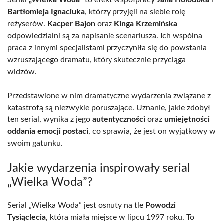
Serial
„Wielka Woda”
to efekt współpracy
Jana Holoubka
i
Bartłomieja Ignaciuka
, którzy przyjęli na siebie rolę
reżyserów.
Kacper Bajon
oraz
Kinga Krzemińska
odpowiedzialni są za napisanie scenariusza. Ich wspólna
praca z innymi specjalistami przyczyniła się do powstania
wzruszającego dramatu, który skutecznie przyciąga
widzów.
Przedstawione w nim dramatyczne wydarzenia związane z
katastrofą są niezwykle poruszające. Uznanie, jakie zdobył
ten serial, wynika z jego
autentyczności
oraz
umiejętności
oddania emocji postaci
, co sprawia, że jest on wyjątkowy w
swoim gatunku.
Jakie wydarzenia inspirowały serial
„Wielka Woda”?
Serial „Wielka Woda” jest osnuty na tle
Powodzi
Tysiąclecia
, która miała miejsce w lipcu 1997 roku. To