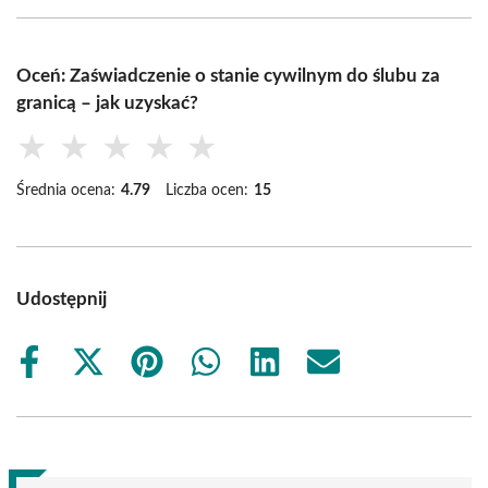
Oceń: Zaświadczenie o stanie cywilnym do ślubu za
granicą – jak uzyskać?
★
★
★
★
★
Średnia ocena:
4.79
Liczba ocen:
15
Udostępnij
Share
Share
Share
Share
Share
Share
on
on
on
on
on
on
Facebook
X
Pinterest
WhatsApp
LinkedIn
Email
(Twitter)