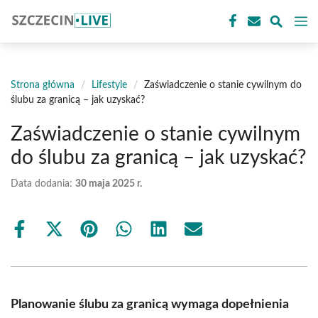
Przejdź
M
do
treści
Strona główna
/
Lifestyle
/
Zaświadczenie o stanie cywilnym do
ślubu za granicą – jak uzyskać?
Zaświadczenie o stanie cywilnym
do ślubu za granicą – jak uzyskać?
Data dodania:
30 maja 2025 r.
Share
Share
Share
Share
Share
Share
on
on
on
on
on
on
Facebook
X
Pinterest
WhatsApp
LinkedIn
Email
(Twitter)
Planowanie ślubu za granicą wymaga dopełnienia