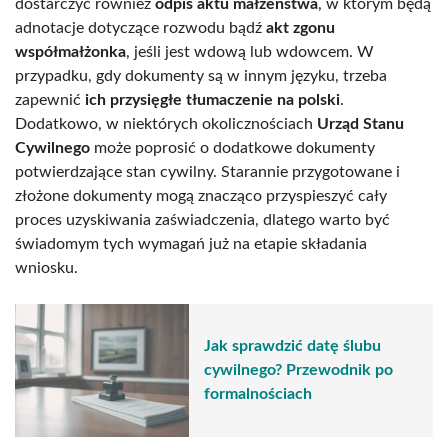
dostarczyć również
odpis aktu małżeństwa
, w którym będą
adnotacje dotyczące rozwodu bądź
akt zgonu
współmałżonka
, jeśli jest wdową lub wdowcem. W
przypadku, gdy dokumenty są w innym języku, trzeba
zapewnić
ich przysięgłe tłumaczenie na polski
.
Dodatkowo, w niektórych okolicznościach
Urząd Stanu
Cywilnego
może poprosić o dodatkowe dokumenty
potwierdzające stan cywilny. Starannie przygotowane i
złożone dokumenty mogą znacząco przyspieszyć cały
proces uzyskiwania zaświadczenia, dlatego warto być
świadomym tych wymagań już na etapie składania
wniosku.
Jak sprawdzić datę ślubu
cywilnego? Przewodnik po
formalnościach