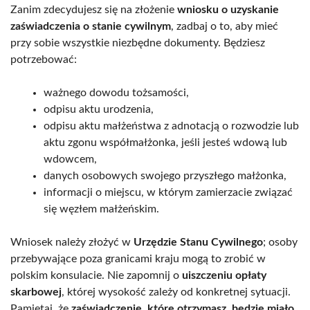
Zanim zdecydujesz się na złożenie
wniosku o uzyskanie
zaświadczenia o stanie cywilnym
, zadbaj o to, aby mieć
przy sobie wszystkie niezbędne dokumenty. Będziesz
potrzebować:
ważnego dowodu tożsamości,
odpisu aktu urodzenia,
odpisu aktu małżeństwa z adnotacją o rozwodzie lub
aktu zgonu współmałżonka, jeśli jesteś wdową lub
wdowcem,
danych osobowych swojego przyszłego małżonka,
informacji o miejscu, w którym zamierzacie związać
się węzłem małżeńskim.
Wniosek należy złożyć w
Urzędzie Stanu Cywilnego
; osoby
przebywające poza granicami kraju mogą to zrobić w
polskim konsulacie. Nie zapomnij o
uiszczeniu opłaty
skarbowej
, której wysokość zależy od konkretnej sytuacji.
Pamiętaj, że
zaświadczenie, które otrzymasz, będzie miało