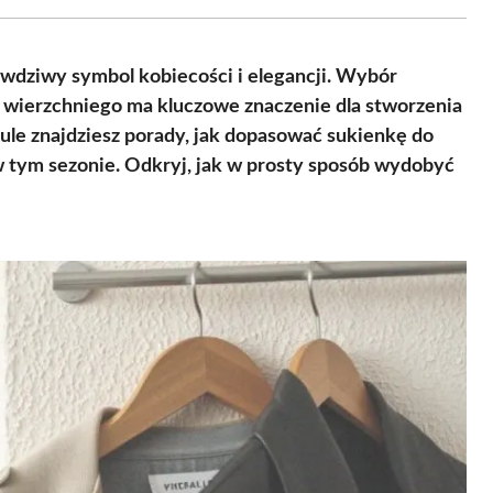
Facebook
X
Pinterest
WhatsApp
LinkedIn
Email
(Twitter)
awdziwy symbol kobiecości i elegancji. Wybór
a wierzchniego ma kluczowe znaczenie dla stworzenia
kule znajdziesz porady, jak dopasować sukienkę do
 w tym sezonie. Odkryj, jak w prosty sposób wydobyć