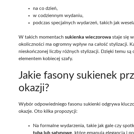
na co dzień,
w codziennym wydaniu,
podczas specjalnych wydarzeń, takich jak wesela
W takich momentach
sukienka wieczorowa
staje się 
okoliczności ma ogromny wpływ na całość stylizacji. K
nieskończonej liczby różnych stylizacji. Dzięki temu s
elementem kobiecej szafy.
Jakie fasony sukienek pr
okazji?
Wybór odpowiedniego fasonu sukienki odgrywa klucz
okazje. Oto kilka propozycji:
Na formalne wydarzenia, takie jak gale czy spot
tuba lub satynowe
, które emanują elegancją i p