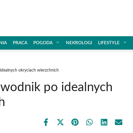
NIA
PRACA
POGODA
NEKROLOGI
LIFESTYLE
idealnych okryciach wierzchnich
ewodnik po idealnych
h
Share
Share
Share
Share
Share
Share
on
on
on
on
on
on