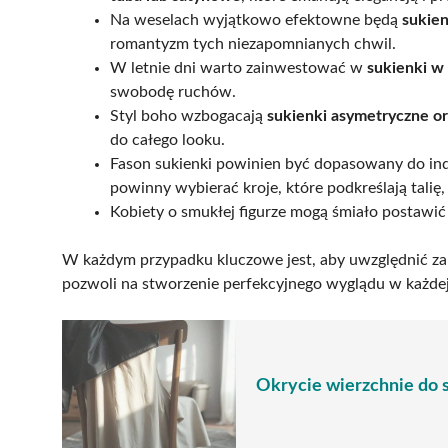
Na weselach wyjątkowo efektowne będą
sukien
romantyzm tych niezapomnianych chwil.
W letnie dni warto zainwestować w
sukienki w
swobodę ruchów.
Styl boho wzbogacają
sukienki asymetryczne o
do całego looku.
Fason sukienki powinien być dopasowany do indy
powinny wybierać kroje, które podkreślają talię
Kobiety o smukłej figurze mogą śmiało postawi
W każdym przypadku kluczowe jest, aby uwzględnić zar
pozwoli na stworzenie perfekcyjnego wyglądu w każdej 
Okrycie wierzchnie do s