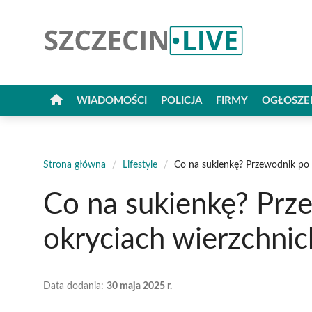
Przejdź
do
treści
WIADOMOŚCI
POLICJA
FIRMY
OGŁOSZE
Strona główna
/
Lifestyle
/
Co na sukienkę? Przewodnik po 
Co na sukienkę? Prz
okryciach wierzchnic
Data dodania:
30 maja 2025 r.