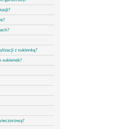
kazji?
ie?
jach?
lizacji z sukienką?
o sukienek?
ą wieczorową?