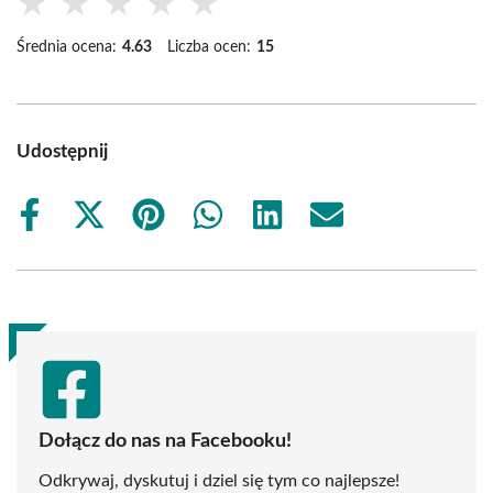
★
★
★
★
★
Średnia ocena:
4.63
Liczba ocen:
15
Udostępnij
Share
Share
Share
Share
Share
Share
on
on
on
on
on
on
Facebook
X
Pinterest
WhatsApp
LinkedIn
Email
(Twitter)
Dołącz do nas na Facebooku!
Odkrywaj, dyskutuj i dziel się tym co najlepsze!