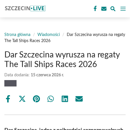
Przejdź
M
do
treści
Strona główna
/
Wiadomości
/
Dar Szczecina wyrusza na regaty
The Tall Ships Races 2026
Dar Szczecina wyrusza na regaty
The Tall Ships Races 2026
Data dodania:
15 czerwca 2026 r.
Share
Share
Share
Share
Share
Share
on
on
on
on
on
on
Facebook
X
Pinterest
WhatsApp
LinkedIn
Email
(Twitter)